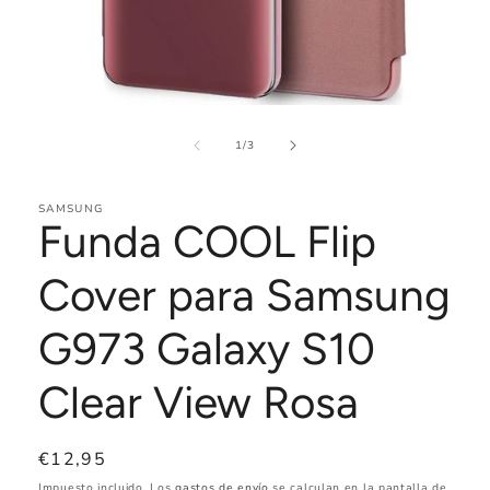
Abrir
elemento
de
multimedia
1
/
3
1
en
una
SAMSUNG
ventana
Funda COOL Flip
modal
Cover para Samsung
G973 Galaxy S10
Clear View Rosa
Precio
€12,95
habitual
Impuesto incluido. Los
gastos de envío
se calculan en la pantalla de