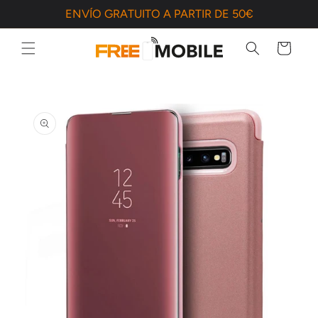
Ir
ENVÍO GRATUITO A PARTIR DE 50€
directamente
al contenido
Carrito
Ir
directamente
a la
información
del producto